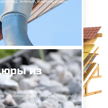
, шоколад, зеленый, винно-красный,
дюры из
. Особенно, если купить их по акции