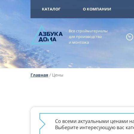
+7 (925) 473-
ОМА
КАТАЛОГ
О КОМПАНИИ
Все стройматериалы
А
ЗБ
УК
А
для производства
ОМА
и монтажа
Главная
/ Цены
Со всеми актуальными ценами на
Выберите интересующую вас катег