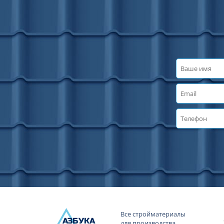
Все стройматериалы
А
ЗБ
УК
А
для производства