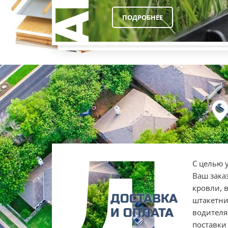
ПОДРОБНЕЕ
Д
С целью 
Ваш зака
кровли, 
ДОСТАВКА
штакетни
И ОПЛАТА
водителя
поставки