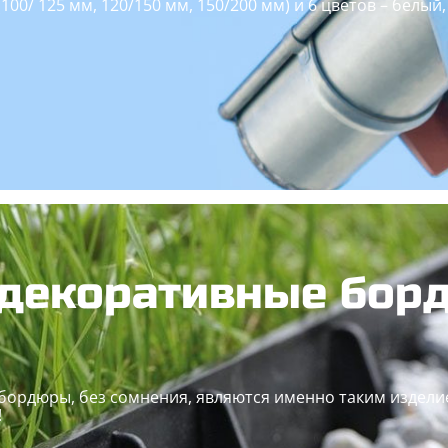
100/ 125 мм, 120/150 мм, 150/200 мм) и 6 цветов – белый
 декоративные бор
ордюры, без сомнения, являются именно таким изделием
!