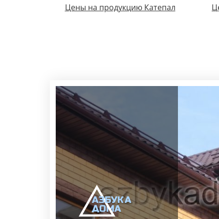
Цены на продукцию Катепал
Ц
А
ЗБ
УК
А
ОМА