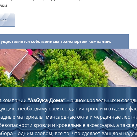
зки.
бнее
осуществляется собственным транспортом компании.
и компании
“Азбука Дома”
– рынок кровельных и фасад
укцию, необходимую для создания кровли и отделки фа
садные материалы, мансардные окна и чердачные лестн
безопасности кровли и кровельные аксессуары, а также
абора – одним словом, все то, что сделает ваш дом над