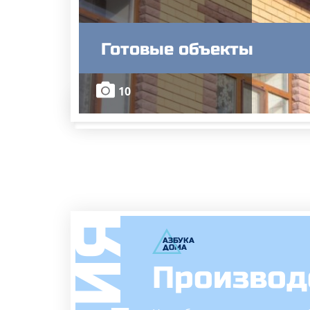
Готовые объекты
10
А
ЗБ
УК
А
ОМА
Производ