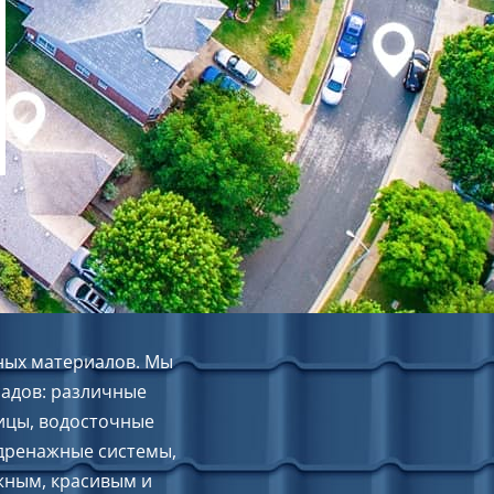
ных материалов. Мы
садов: различные
ицы, водосточные
 дренажные системы,
ежным, красивым и