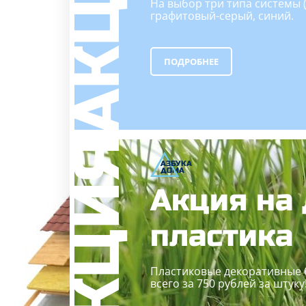
На выбор три типа системы (
графитовый-серый, синий.
ПОДРОБНЕЕ
А
ЗБ
УК
А
ОМА
Акция на
пластика
Пластиковые декоративные б
всего за 750 рублей за штуку