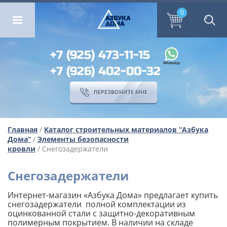
ОМА
ПЕРЕЗВОНИТЕ МНЕ
0
0
А
ЗБ
УК
А
ОМА
+7 (925) 473-11-15
+7 (926) 402-00-32
ПЕРЕЗВОНИТЕ МНЕ
Главная
/
Каталог строительных материалов “Азбука
Дома”
/
Элементы безопасности
кровли
/ Снегозадержатели
Снегозадержатели
Интернет-магазин «Азбука Дома» предлагает купить
снегозадержатели полной комплектации из
оцинкованной стали с защитно-декоративным
полимерным покрытием. В наличии на складе