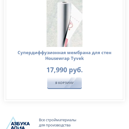
Супердиффузионная мембрана для стен
Housewrap Tyvek
17,990
руб.
В КОРЗИНУ
Все стройматериалы
А
ЗБ
УК
А
для производства
ОМА