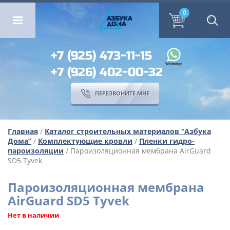
ОМА
ПЕРЕЗВОНИТЕ МНЕ
0
0
А
ЗБ
УК
А
ОМА
+7 (925) 473-11-15
+7 (926) 402-00-32
ПЕРЕЗВОНИТЕ МНЕ
Главная
/
Каталог строительных материалов “Азбука
Дома”
/
Комплектующие кровли
/
Пленки гидро-
пароизоляции
/ Пароизоляционная мембрана AirGuard
SD5 Tyvek
Пароизоляционная мембрана
AirGuard SD5 Tyvek
Нет в наличии