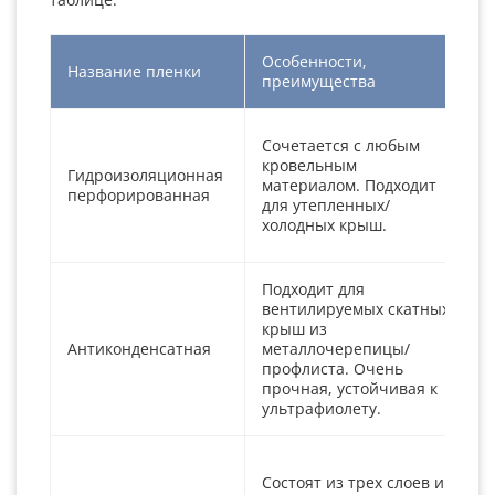
Особенности,
Название пленки
Н
преимущества
М
Сочетается с любым
и
кровельным
Гидроизоляционная
н
материалом. Подходит
перфорированная
о
для утепленных/
в
холодных крыш.
з
Подходит для
вентилируемых скатных
П
крыш из
о
Антиконденсатная
металлочерепицы/
з
профлиста. Очень
м
прочная, устойчивая к
ультрафиолету.
О
Состоят из трех слоев и
с