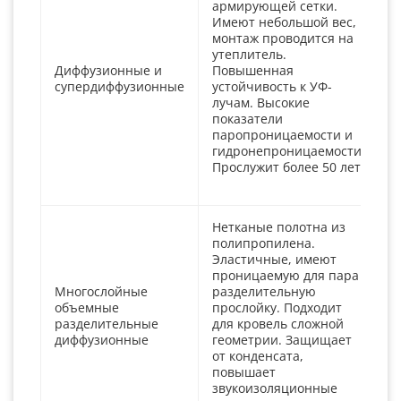
армирующей сетки.
п
Имеют небольшой вес,
с
монтаж проводится на
к
утеплитель.
м
Диффузионные и
Повышенная
к
супердиффузионные
устойчивость к УФ-
к
лучам. Высокие
м
показатели
паропроницаемости и
с
гидронепроницаемости.
з
Прослужит более 50 лет.
с
э
Нетканые полотна из
Д
полипропилена.
п
Эластичные, имеют
проницаемую для пара
Многослойные
разделительную
Н
объемные
прослойку. Подходит
э
разделительные
для кровель сложной
в
диффузионные
геометрии. Защищает
в
от конденсата,
Р
повышает
ф
звукоизоляционные