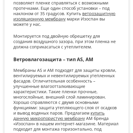
позволяет пленке справляться с возможными
протечками. Еще один способ установки – под
наклоном от 35 градусов. Купить
ветрозащитную
изоляционную мембрану
марки Изоспан вы
можете у нас.
Монтируется под двойную обрешетку для
создания воздушного зазора, при этом пленка не
должна соприкасаться с утеплителем.
Ветровлагозащита – тип AS, AM
Мембраны AS и AM подходят для защиты кровли,
вентилируемых и невентилируемых утепленных
фасадов. Отличительная особенность –
улучшенные влагоотталкивающие
характеристики. Такие пленки прочные,
многослойные, внешний слой ламинирован.
Хорошо справляются с двумя основными
функциями: защита утепляющего слоя от осадков
и вывод водяных паров. Предлагаем
купить
данную микропористую мембрану
АМ бренда
«Изоспан» в нашем интернет-магазине. Материал
подходит для монтажа горизонтально, под