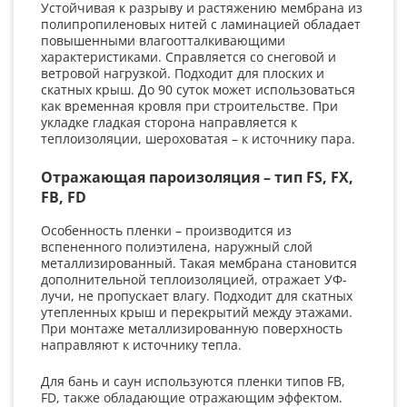
Устойчивая к разрыву и растяжению мембрана из
полипропиленовых нитей с ламинацией обладает
повышенными влагоотталкивающими
характеристиками. Справляется со снеговой и
ветровой нагрузкой. Подходит для плоских и
скатных крыш. До 90 суток может использоваться
как временная кровля при строительстве. При
укладке гладкая сторона направляется к
теплоизоляции, шероховатая – к источнику пара.
Отражающая пароизоляция – тип FS, FX,
FB, FD
Особенность пленки – производится из
вспененного полиэтилена, наружный слой
металлизированный. Такая мембрана становится
дополнительной теплоизоляцией, отражает УФ-
лучи, не пропускает влагу. Подходит для скатных
утепленных крыш и перекрытий между этажами.
При монтаже металлизированную поверхность
направляют к источнику тепла.
Для бань и саун используются пленки типов FB,
FD, также обладающие отражающим эффектом.