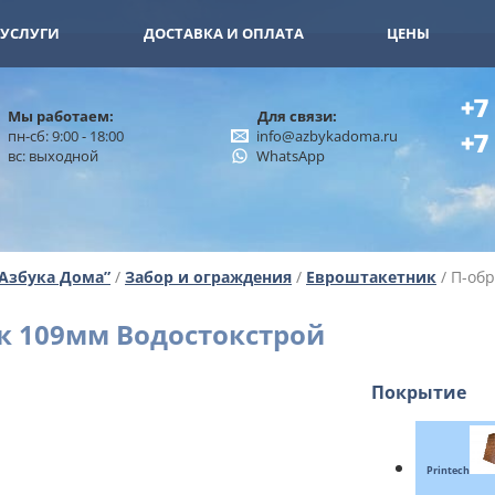
11-15
+7 (926) 402-00-32
УСЛУГИ
ДОСТАВКА И ОПЛАТА
ЦЕНЫ
+7
Мы работаем:
Для связи:
пн-сб: 9:00 - 18:00
info@azbykadoma.ru
+7
вс: выходной
WhatsApp
“Азбука Дома”
/
Забор и ограждения
/
Евроштакетник
/ П-об
к 109мм Водостокстрой
Покрытие
Printech