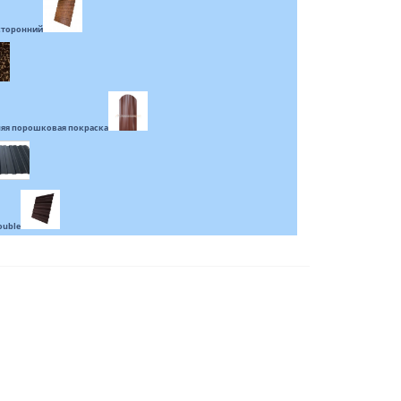
усторонний
яя порошковая покраска
ouble