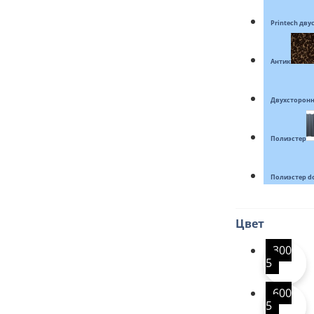
Printech дв
Антик
Двухсторонн
Полиэстер
Полиэстер d
Цвет
300
5
600
5