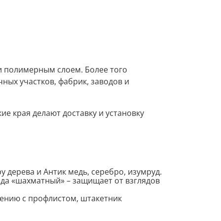
руб.
 и полимерным слоем. Более того
ных участков, фабрик, заводов и
ие края делают доставку и установку
у дерева и Антик медь, серебро, изумруд.
яда «шахматный» – защищает от взглядов
нению с профлистом, штакетник