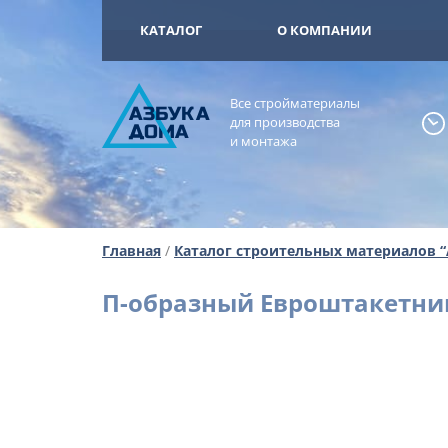
+7 (925) 473-
ОМА
КАТАЛОГ
О КОМПАНИИ
Все стройматериалы
А
ЗБ
УК
А
для производства
ОМА
и монтажа
Главная
/
Каталог строительных материалов 
П-образный Евроштакетни