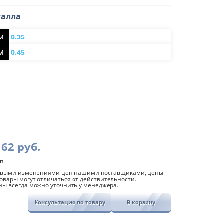
талла
мм
0.35
мм
0.45
Диапазон
ик
162
руб.
цен:
й
п.
62
совыми изменениями цен нашими поставщиками, цены
овары могут отличаться от действительности.
руб.
ны всегда можно уточнить у менеджера.
–
Консультация по товару
В корзину
162