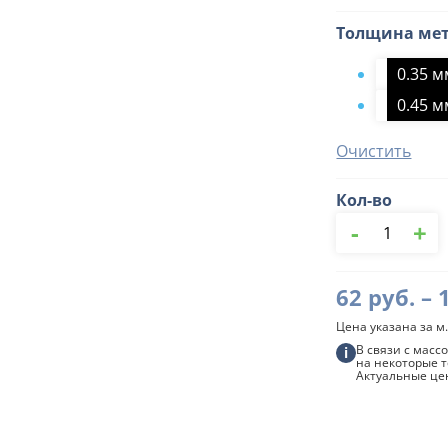
Толщина ме
0.35 
0.45 
Очистить
Кол-во
Количество
-
+
товара
П-
образный
Евроштакетн
62
руб.
–
109мм
Водостокстро
Цена указана за м.
В связи с мас
i
на некоторые т
Актуальные це