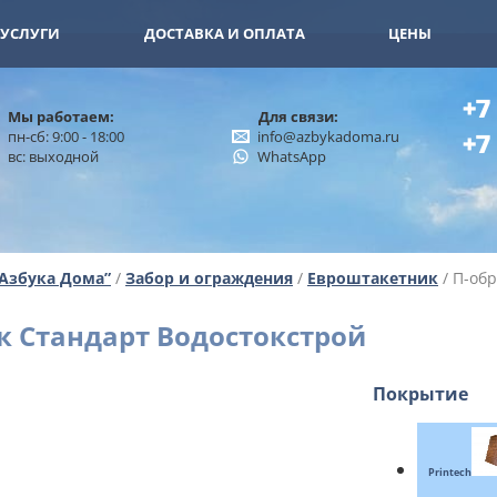
11-15
+7 (926) 402-00-32
УСЛУГИ
ДОСТАВКА И ОПЛАТА
ЦЕНЫ
+7
Мы работаем:
Для связи:
пн-сб: 9:00 - 18:00
info@azbykadoma.ru
+7
вс: выходной
WhatsApp
“Азбука Дома”
/
Забор и ограждения
/
Евроштакетник
/ П-об
 Стандарт Водостокстрой
Покрытие
Printech