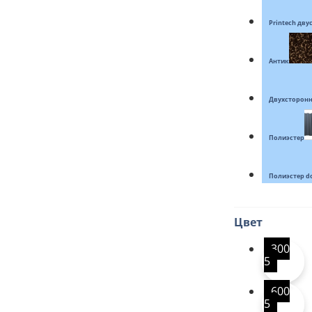
Printech дв
Антик
Двухсторонн
Полиэстер
Полиэстер d
Цвет
300
5
600
5