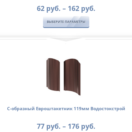
Диапазон
62
руб.
–
162
руб.
цен:
62
ВЫБЕРИТЕ ПАРАМЕТРЫ
руб.
–
162
руб.
C-образный Евроштакетник 119мм Водостокстрой
Диапазон
77
руб.
–
176
руб.