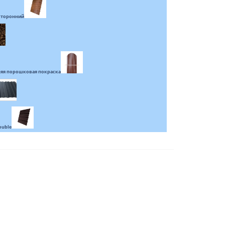
усторонний
яя порошковая покраска
ouble