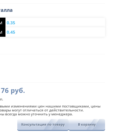
талла
мм
0.35
мм
0.45
Диапазон
ик
176
руб.
цен:
й
п.
70
совыми изменениями цен нашими поставщиками, цены
овары могут отличаться от действительности.
руб.
ны всегда можно уточнить у менеджера.
–
Консультация по товару
В корзину
176