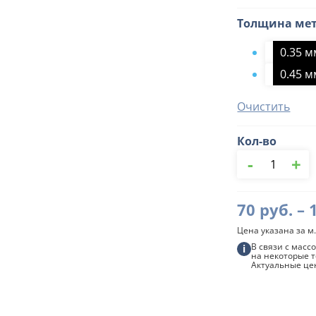
Толщина ме
0.35 
0.45 
Очистить
Кол-во
Количество
-
+
товара
П-
образный
Евроштакетн
70
руб.
–
Стандарт
Водостокстро
Цена указана за м.
В связи с мас
i
на некоторые т
Актуальные це