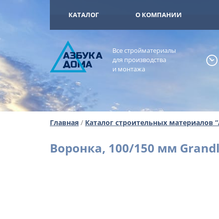
+7 (925) 473-
ОМА
КАТАЛОГ
О КОМПАНИИ
Все стройматериалы
А
ЗБ
УК
А
для производства
ОМА
и монтажа
Главная
/
Каталог строительных материалов 
Воронка, 100/150 мм Grandl