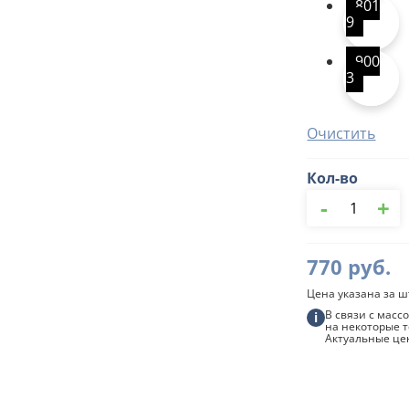
801
9
900
3
Очистить
Кол-во
Количество
-
+
товара
Воронка,
100/150
мм
770
руб.
Grandline
Цена указана за ш
В связи с мас
i
на некоторые т
Актуальные це