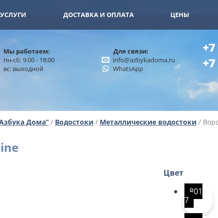
11-15
+7 (926) 402-00-32
УСЛУГИ
ДОСТАВКА И ОПЛАТА
ЦЕНЫ
+7
Мы работаем:
Для связи:
пн-сб: 9:00 - 18:00
info@azbykadoma.ru
+7
вс: выходной
WhatsApp
“Азбука Дома”
/
Водостоки
/
Металлические водостоки
/ Воро
ine
Цвет
801
7