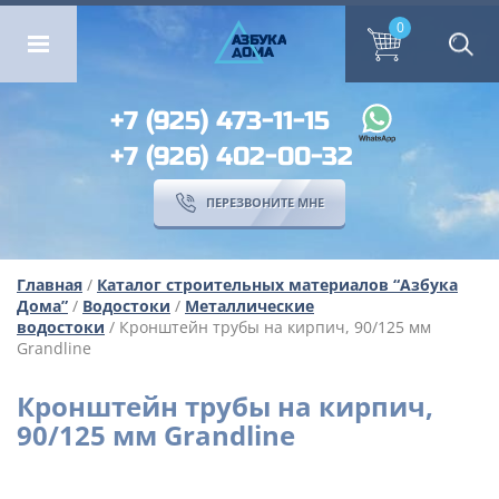
ОМА
ПЕРЕЗВОНИТЕ МНЕ
0
0
А
ЗБ
УК
А
ОМА
+7 (925) 473-11-15
+7 (926) 402-00-32
ПЕРЕЗВОНИТЕ МНЕ
Главная
/
Каталог строительных материалов “Азбука
Дома”
/
Водостоки
/
Металлические
водостоки
/ Кронштейн трубы на кирпич, 90/125 мм
Grandline
Кронштейн трубы на кирпич,
90/125 мм Grandline