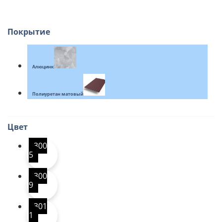
Покрытие
Алюцинк
Полиуретан матовый
Цвет
300
5
300
9
301
1