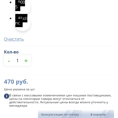
900
5
Aluzi
nc
Очистить
Кол-во
Количество
-
+
товара
Кронштейн
трубы
на
470
руб.
кирпич,
90/125
Цена указана за шт.
мм
Grandline
В связи с массовыми изменениями цен нашими поставщиками,
i
цены на некоторые товары могут отличаться от
действительности. Актуальные цены всегда можно уточнить у
менеджера.
Консультация по товару
В корзину