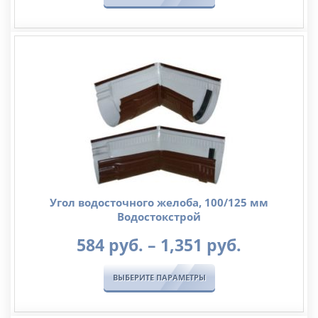
Угол водосточного желоба, 100/125 мм
Водостокстрой
Диапазо
584
руб.
–
1,351
руб.
цен:
584
ВЫБЕРИТЕ ПАРАМЕТРЫ
руб.