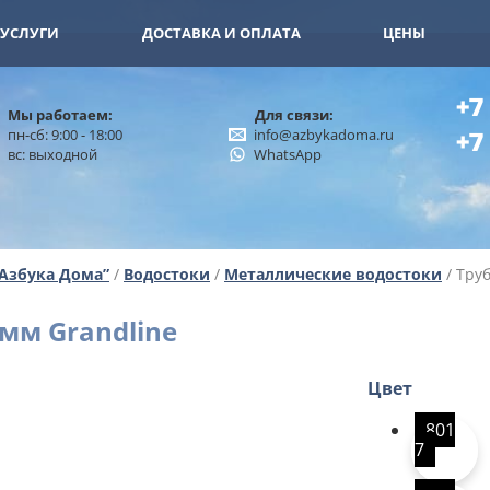
11-15
+7 (926) 402-00-32
УСЛУГИ
ДОСТАВКА И ОПЛАТА
ЦЕНЫ
+7
Мы работаем:
Для связи:
пн-сб: 9:00 - 18:00
info@azbykadoma.ru
+7
вс: выходной
WhatsApp
“Азбука Дома”
/
Водостоки
/
Металлические водостоки
/ Труб
 мм Grandline
Цвет
801
7