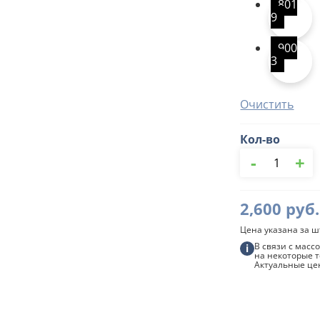
801
9
900
3
Очистить
Кол-во
Количество
-
+
товара
Труба
круглая,
3
2,600
руб.
м,
100/150
Цена указана за ш
мм
В связи с мас
i
Grandline
на некоторые т
Актуальные це