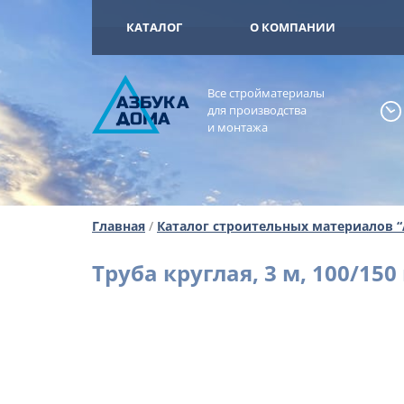
+7 (925) 473-
ОМА
КАТАЛОГ
О КОМПАНИИ
Все стройматериалы
А
ЗБ
УК
А
для производства
ОМА
и монтажа
Главная
/
Каталог строительных материалов 
Труба круглая, 3 м, 100/150