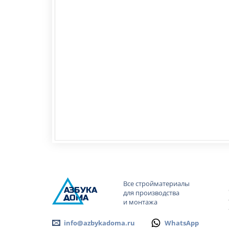
Все стройматериалы
А
ЗБ
УК
А
для производства
ОМА
и монтажа
info@azbykadoma.ru
WhatsApp