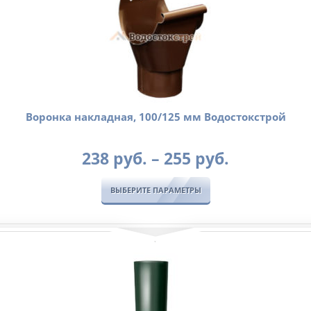
Воронка накладная, 100/125 мм Водостокстрой
Диапазо
238
руб.
–
255
руб.
цен:
238
ВЫБЕРИТЕ ПАРАМЕТРЫ
руб.
–
255
руб.