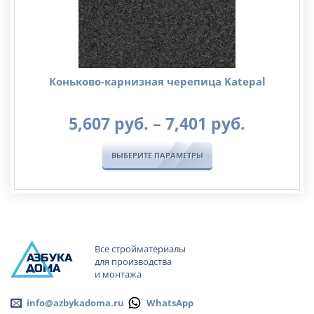
Коньково-карнизная черепица Katepal
Диапаз
5,607
руб.
–
7,401
руб.
цен:
5,607
ВЫБЕРИТЕ ПАРАМЕТРЫ
руб.
–
7,401
руб.
Все стройматериалы
А
ЗБ
УК
А
для производства
ОМА
и монтажа
info@azbykadoma.ru
WhatsApp