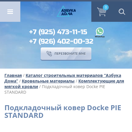
ОМА
ПЕРЕЗВОНИТЕ МНЕ
0
0
А
ЗБ
УК
А
ОМА
+7 (925) 473-11-15
+7 (926) 402-00-32
ПЕРЕЗВОНИТЕ МНЕ
Главная
/
Каталог строительных материалов “Азбука
Дома”
/
Кровельные материалы
/
Комплектующие для
мягкой кровли
/ Подкладочный ковер Docke PIE
STANDARD
Подкладочный ковер Docke PIE
STANDARD