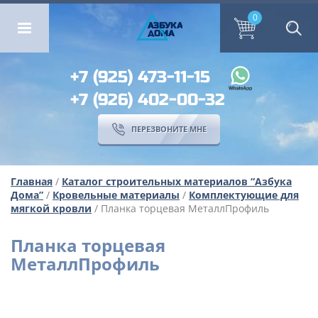
ОМА
ПЕРЕЗВОНИТЕ МНЕ
0
0
А
ЗБ
УК
А
ОМА
+7 (925) 473-11-15
+7 (926) 402-00-32
ПЕРЕЗВОНИТЕ МНЕ
Главная
/
Каталог строительных материалов “Азбука
Дома”
/
Кровельные материалы
/
Комплектующие для
мягкой кровли
/ Планка торцевая МеталлПрофиль
Планка торцевая
МеталлПрофиль