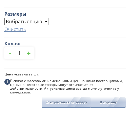
Размеры
Очистить
Кол-во
Количество
-
+
товара
Планка
торцевая
МеталлПрофиль
Цена указана за шт.
В связи с массовыми изменениями цен нашими поставщиками,
i
цены на некоторые товары могут отличаться от
действительности. Актуальные цены всегда можно уточнить у
менеджера.
Консультация по товару
В корзину