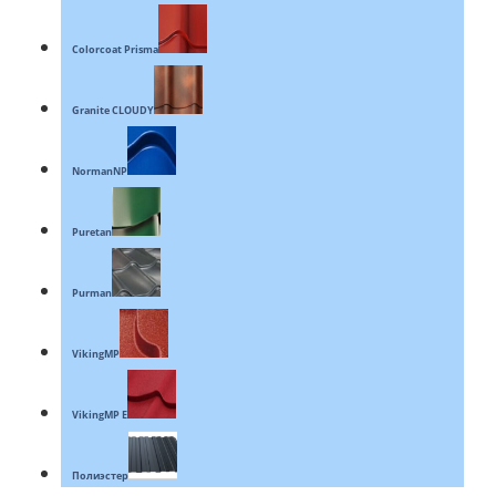
Colorcoat Prisma
Granite CLOUDY
NormanNP
Puretan
Purman
VikingMP
VikingMP E
Полиэстер