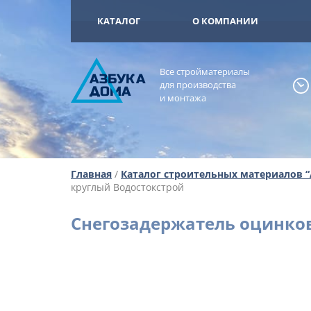
+7 (925) 473-
ОМА
КАТАЛОГ
О КОМПАНИИ
Все стройматериалы
А
ЗБ
УК
А
для производства
ОМА
и монтажа
Главная
/
Каталог строительных материалов 
круглый Водостокстрой
Снегозадержатель оцинко