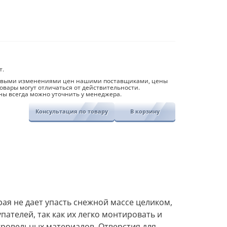
тель
й
й
т.
совыми изменениями цен нашими поставщиками, цены
овары могут отличаться от действительности.
ны всегда можно уточнить у менеджера.
Консультация по товару
В корзину
ая не дает упасть снежной массе целиком,
ателей, так как их легко монтировать и
кровельных материалов. Отверстия для