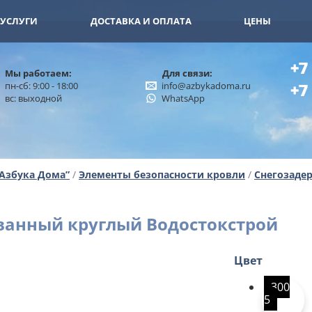
11-15
+7 (926) 402-00-32
УСЛУГИ
ДОСТАВКА И ОПЛАТА
ЦЕНЫ
+7
Мы работаем:
Для связи:
пн-сб: 9:00 - 18:00
info@azbykadoma.ru
+7
вс: выходной
WhatsApp
“Азбука Дома”
/
Элементы безопасности кровли
/
Снегозаде
ванный круглый Водостокстрой
Цвет
300
5