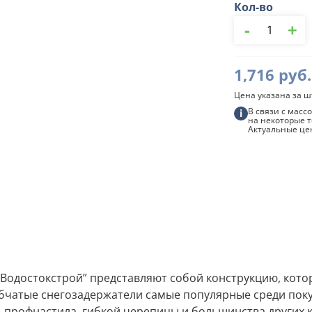
Кол-во
Количество
-
+
товара
Снегозадержа
оцинкованны
круглый
1,716
руб.
Водостокстро
Цена указана за ш
В связи с мас
i
на некоторые т
Актуальные це
Водостокстрой” представляют собой конструкцию, котор
бчатые снегозадержатели самые популярные среди покуп
, профнастила, гибкой черепицы и большинства других 