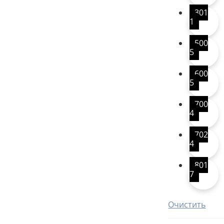
301
1
500
5
600
5
700
4
702
4
801
7
Очистить