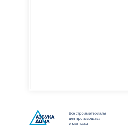
Все стройматериалы
А
ЗБ
УК
А
для производства
ОМА
и монтажа