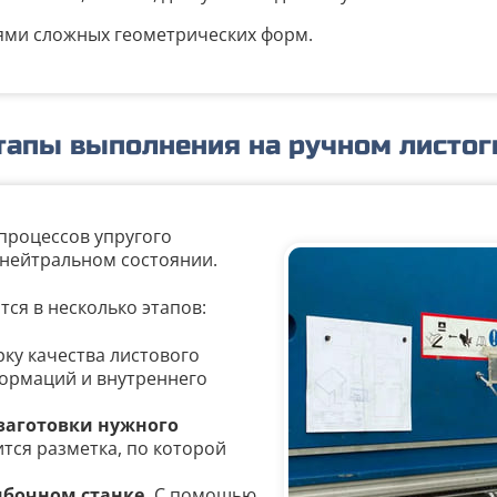
иями сложных геометрических форм.
этапы выполнения на ручном листог
процессов упругого
 нейтральном состоянии.
ся в несколько этапов:
ку качества листового
формаций и внутреннего
заготовки нужного
тся разметка, по которой
ибочном станке.
С помощью