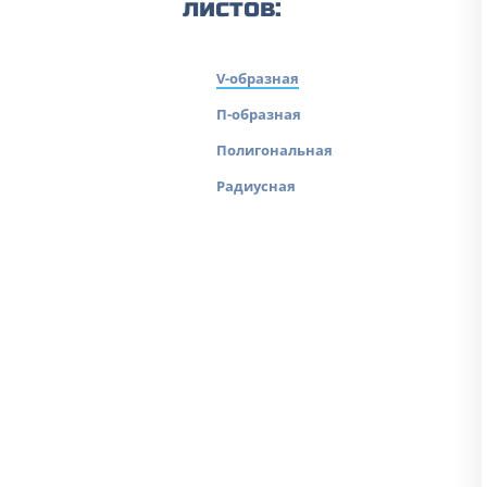
листов:
V-образная
П-образная
Полигональная
Радиусная