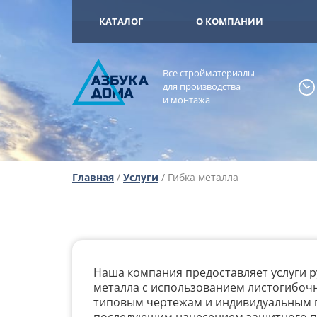
+7 (925) 473-
ОМА
КАТАЛОГ
О КОМПАНИИ
Все стройматериалы
А
ЗБ
УК
А
для производства
ОМА
и монтажа
Главная
/
Услуги
/ Гибка металла
Наша компания предоставляет услуги р
металла с использованием листогибочн
типовым чертежам и индивидуальным п