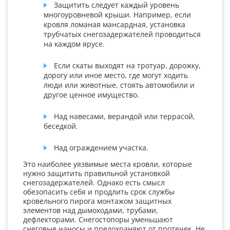
Защитить следует каждый уровень
многоуровневой крыши. Например, если
кровля ломаная мансардная, установка
трубчатых снегозадержателей проводиться
на каждом ярусе.
Если скаты выходят на тротуар, дорожку,
дорогу или иное место, где могут ходить
люди или животные, стоять автомобили и
другое ценное имущество.
Над навесами, верандой или террасой,
беседкой.
Над ограждением участка.
Это наиболее уязвимые места кровли, которые
нужно защитить правильной установкой
снегозадержателей. Однако есть смысл
обезопасить себя и продлить срок службы
кровельного пирога монтажом защитных
элементов над дымоходами, трубами,
дефлекторами. Снегостопоры уменьшают
снеговые наносы и предохраняют от протечек. Не