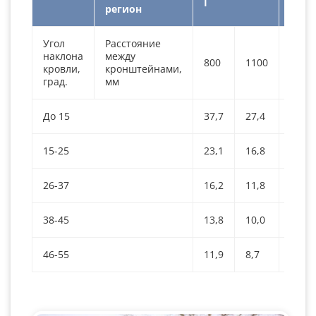
I
II
регион
Угол
Расстояние
наклона
между
800
1100
800
кровли,
кронштейнами,
град.
мм
До 15
37,7
27,4
25,2
15-25
23,1
16,8
15,4
26-37
16,2
11,8
10,8
38-45
13,8
10,0
9,2
46-55
11,9
8,7
7,9