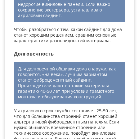
недорогие виниловые панели. Если важно
сохранение экстерьера, устанавливают
акриловый сайдинг.
Чтобы разобраться с тем, какой сайдинг для дома
станет хорошим решением, сравним основные
характеристики разновидностей материала.
Долговечность
Для долговечной обшивки дома снаружи, как
говорится, «на века», лучшим вариантом
станет фиброцементный сайдинг.
Производители дают на такие материалы
гарантию 40-50 лет при условии грамотного
монтажа и обслуживания конструкций.
У акрилового срок службы составляет 25-50 лет,
что для большинства строений станет хорошей
альтернативой фиброцементным панелям. Если
нужно обшивать временное строение или
техническое сооружение, подойдут виниловые
фасадные панели. Решить, какой из них самый