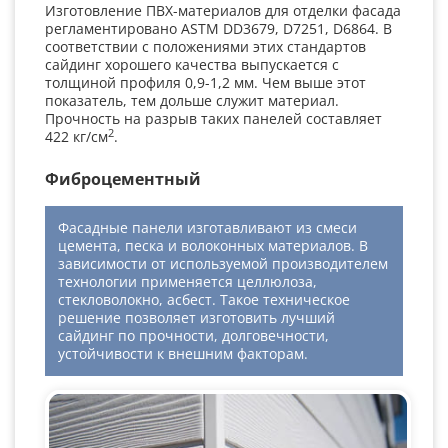
Изготовление ПВХ-материалов для отделки фасада
регламентировано ASTM DD3679, D7251, D6864. В
соответствии с положениями этих стандартов
сайдинг хорошего качества выпускается с
толщиной профиля 0,9-1,2 мм. Чем выше этот
показатель, тем дольше служит материал.
Прочность на разрыв таких панелей составляет
2
422 кг/см
.
Фиброцементный
Фасадные панели изготавливают из смеси
цемента, песка и волоконных материалов. В
зависимости от используемой производителем
технологии применяется целлюлоза,
стекловолокно, асбест. Такое техническое
решение позволяет изготовить лучший
сайдинг по прочности, долговечности,
устойчивости к внешним факторам.