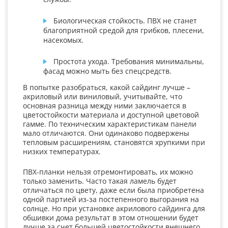
Биологическая стойкость. ПВХ не станет
благоприятной средой для грибков, плесени,
насекомых.
Простота ухода. Требования минимальны,
фасад можно мыть без спецсредств.
В попытке разобраться, какой сайдинг лучше –
акриловый или виниловый, учитывайте, что
основная разница между ними заключается в
цветостойкости материала и доступной цветовой
гамме. По техническим характеристикам панели
мало отличаются. Они одинаково подвержены
тепловым расширениям, становятся хрупкими при
низких температурах.
ПВХ-планки нельзя отремонтировать, их можно
только заменить. Часто такая ламель будет
отличаться по цвету, даже если была приобретена
одной партией из-за постепенного выгорания на
солнце. Но при установке акрилового сайдинга для
обшивки дома результат в этом отношении будет
лучше за счет большей цветостойкости внешнего