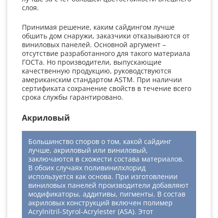
слоя.
Принимая решение, каким сайдингом лучше
обшить дом снаружи, заказчики отказываются от
виниловых панелей. Основной аргумент –
отсутствие разработанного для такого материала
ГОСТа. Но производители, выпускающие
качественную продукцию, руководствуются
американским стандартом ASTM. При наличии
сертификата сохранение свойств в течение всего
срока службы гарантировано.
Акриловый
Большинство споров о том, какой сайдинг
лучше, акриловый или виниловый,
заключаются в схожести состава материалов.
В обоих случаях поливинилхлорид
используется как основа. При изготовлении
виниловых панелей производители добавляют
модификаторы, аддитивы, пигменты. В состав
акриловых конструкций включен полимер
Acrylnitril-Styrol-Acrylester (ASA). Этот