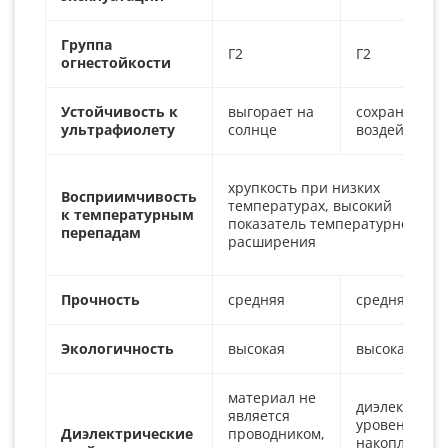
Группа
Г2
Г2
огнестойкости
Устойчивость к
выгорает на
сохраняет ц
ультрафиолету
солнце
воздействии
хрупкость при низких
Восприимчивость
температурах, высокий
к температурным
показатель температурного
перепадам
расширения
Прочность
средняя
средняя
Экологичность
высокая
высокая
материал не
диэлектрик,
является
уровень
Диэлектрические
проводником,
накопления