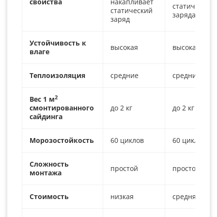
свойства
накапливает
статического
статический
заряда ниже
заряд
Устойчивость к
высокая
высокая
влаге
Теплоизоляция
средние
средние
2
Вес 1 м
смонтированного
до 2 кг
до 2 кг
сайдинга
Морозостойкость
60 циклов
60 циклов
Сложность
простой
простой
монтажа
Стоимость
низкая
средняя