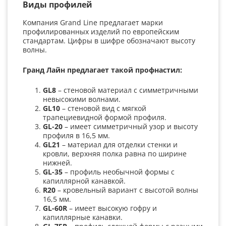
Виды профилей
Компания Grand Line предлагает марки
профилированных изделий по европейским
стандартам. Цифры в шифре обозначают высоту
волны.
Гранд Лайн предлагает такой профнастил:
GL
8
– стеновой материал с симметричными
невысокими волнами.
GL
10
– стеновой вид с мягкой
трапециевидной формой профиля.
GL
-20
– имеет симметричный узор и высоту
профиля в 16,5 мм.
GL
21
– материал для отделки стенки и
кровли, верхняя полка равна по ширине
нижней.
GL
-35
– профиль необычной формы с
капиллярной канавкой.
R
20
– кровельный вариант с высотой волны
16,5 мм.
GL
-60
R
– имеет высокую гофру и
капиллярные канавки.