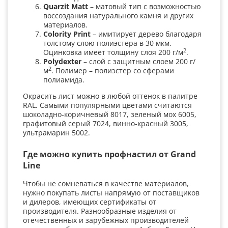
Quarzit
Matt
– матовый тип с возможностью
воссоздания натурального камня и других
материалов.
Colority
Print
– имитирует дерево благодаря
толстому слою полиэстера в 30 мкм.
2
Оцинковка имеет толщину слоя 200 г/м
.
Polydexter
– слой с защитным слоем 200 г/
2
м
. Полимер – полиэстер со сферами
полиамида.
Окрасить лист можно в любой оттенок в палитре
RAL. Самыми популярными цветами считаются
шоколадно-коричневый 8017, зеленый мох 6005,
графитовый серый 7024, винно-красный 3005,
ультрамарин 5002.
Где можно купить профнастил от Grand
Line
Чтобы не сомневаться в качестве материалов,
нужно покупать листы напрямую от поставщиков
и дилеров, имеющих сертификаты от
производителя. Разнообразные изделия от
отечественных и зарубежных производителей