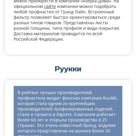
можно приобрести в компании «Азбука Дома». На
официальном
сайте
компании можно подобрать
любой профнастил от Гранд Лайн. Встроенный
фильтр позволяет быстро ориентироваться среди
разных типов товаров. Представлены листы
разной толщины, типа профиля и вида покрытия.
Доставка материалов проводится по всей
Российской Федерации.
Руукки
В рейтинг лучших производителей
профнастила входит финская компания Ruukki,
которая стала одним из крупнейших
производителей профилированных изделий,
стали и проката в Европе. Компания работает
более 60 лет и открыла производства в 25
странах. Это очень известный бренд, изделия
которого представлены на рынках более 50