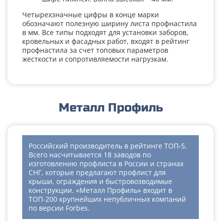
Четырехзначные цифры в конце марки
обозначают полезную ширину листа профнастила
в мм. Все типы подходят для установки заборов,
кровельных и фасадных работ, входят в рейтинг
профнастила за счет топовых параметров
жесткости и сопротивляемости нагрузкам.
Металл Профиль
Российский производитель в рейтинге ТОП-5.
Всего насчитывается 18 заводов по
изготовлению профлиста в России и странах
СНГ, которые предлагают профлист для
крыши, ограждения и быстровозводимые
конструкции. «Металл Профиль» входит в
ТОП-200 крупнейших непубличных компаний
по версии Forbes.