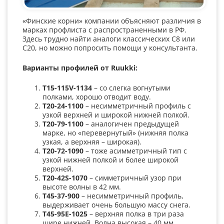
«Финские корни» компании объясняют различия в
марках профлиста с распространенными в РФ.
Здесь трудно найти аналоги классических С8 или
С20, но можно попросить помощи у консультанта.
Варианты профилей от
Ruukki
:
T
15-115
V
-1134
– со слегка вогнутыми
полками, хорошо отводит воду.
T
20-24-1100
– несимметричный профиль с
узкой верхней и широкой нижней полкой.
T
20-79-1100
– аналогичен предыдущей
марке, но «перевернутый» (нижняя полка
узкая, а верхняя – широкая).
T
20-72-1090
– тоже асимметричный тип с
узкой нижней полкой и более широкой
верхней.
T
20-42
S
-1070
– симметричный узор при
высоте волны в 42 мм.
T
45-37-900
– несимметричный профиль,
выдерживает очень большую массу снега.
T
45-95
E
-1025
– верхняя полка в три раза
шире нижней. Волна высокая – 40 мм.