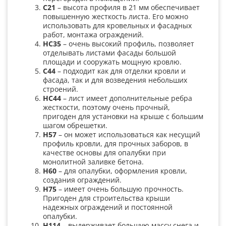
С21
– высота профиля в 21 мм обеспечивает
повышенную жесткость листа. Его можно
использовать для кровельных и фасадных
работ, монтажа ограждений.
НС35
– очень высокий профиль, позволяет
отделывать листами фасады большой
площади и сооружать мощную кровлю.
С44
– подходит как для отделки кровли и
фасада, так и для возведения небольших
строений.
НС44
– лист имеет дополнительные ребра
жесткости, поэтому очень прочный,
пригоден для установки на крыше с большим
шагом обрешетки.
Н57
– он может использоваться как несущий
профиль кровли, для прочных заборов, в
качестве основы для опалубки при
монолитной заливке бетона.
Н60
– для опалубки, оформления кровли,
создания ограждений.
Н75
– имеет очень большую прочность.
Пригоден для строительства крыши
надежных ограждений и постоянной
опалубки.
Н114
– выдерживает большую массу снега и