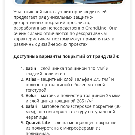
Участник рейтинга лучших производителей
предлагает ряд уникальных защитно-
декоративных покрытий профлиста,
разработанных непосредственно GrandLine. Они
очень сильно отличаются по декоративным
характеристикам, поэтому могут применяться в
различных дизайнерских проектах.
Доступные варианты покрытий от Гранд Лайн:
2
Satin
– слой цинка толщиной 140 г/м
и
гладкий полиэстер.
2
A
tlas
– защитный слой Гальфан 275 г/м
и
полиэстер толщиной с более матовой
текстурой.
Velu
r – матовый полиэстер толщиной 35 мкм
2
и слой цинка толщиной 265 г/м
.
Safari
– матовое полиэстеровое покрытие (30
мкм), оно повторяет текстуру натуральной
черепицы.
Quarzit
Lite
– слегка мерцающее покрытие
из полиуретана с микросферами из
полиамида.