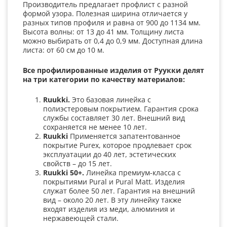
Производитель предлагает профлист с разной
формой узора. Полезная ширина отличается у
разных типов профиля и равна от 900 до 1134 мм.
Высота волны: от 13 до 41 мм. Толщину листа
можно выбирать от 0,4 до 0,9 мм. Доступная длина
листа: от 60 см до 10 м.
Все профилированные изделия от Руукки делят
на три категории по качеству материалов:
Ruukki
.
Это базовая линейка с
полиэстеровым покрытием. Гарантия срока
службы составляет 30 лет. Внешний вид
сохраняется не менее 10 лет.
Ruukki
Применяется запатентованное
покрытие Purex, которое продлевает срок
эксплуатации до 40 лет, эстетических
свойств – до 15 лет.
Ruukki
50+.
Линейка премиум-класса с
покрытиями Pural и Pural Matt. Изделия
служат более 50 лет. Гарантия на внешний
вид – около 20 лет. В эту линейку также
входят изделия из меди, алюминия и
нержавеющей стали.