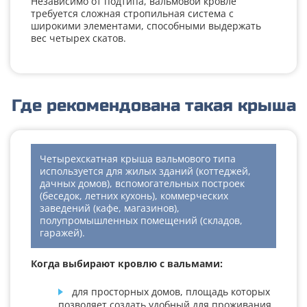
Независимо от подтипа, вальмовой кровле
требуется сложная стропильная система с
широкими элементами, способными выдержать
вес четырех скатов.
Где рекомендована такая крыша
Четырехскатная крыша вальмового типа
используется для жилых зданий (коттеджей,
дачных домов), вспомогательных построек
(беседок, летних кухонь), коммерческих
заведений (кафе, магазинов),
полупромышленных помещений (складов,
гаражей).
Когда выбирают кровлю с вальмами:
для просторных домов, площадь которых
позволяет создать удобный для проживания