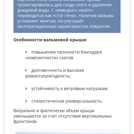
проектировалась для схода снега и удаления
дождевой воды. С немецкого «walm»
переводится как «стог сена». Наличие вальмы
усложняет монтаж, но улучшает
эксплуатационные характеристик покрытия.
Особенности вальмовой крыши:
повышение прочности благодаря
«компактности» скатов;
долговечность и высокая
ремонтопригодность;
устойчивость к ветровым нагрузкам;
стилистическая универсальность.
Визуально и фактически объем крыши
уменьшается за счет отсутствия вертикальных
фронтонов.