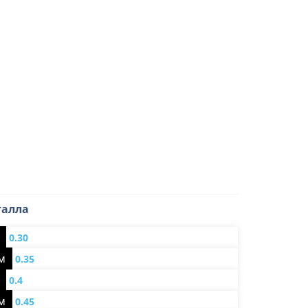
талла
0.30
мм
0.35
0.4
мм
0.45