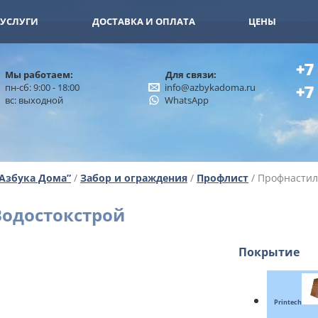
11-15
+7 (926) 402-00-32
УСЛУГИ
ДОСТАВКА И ОПЛАТА
ЦЕНЫ
+7
Мы работаем:
Для связи:
пн-сб: 9:00 - 18:00
info@azbykadoma.ru
+7
вс: выходной
WhatsApp
“Азбука Дома”
/
Забор и ограждения
/
Профлист
/ Профнастил
Водостокстрой
Покрытие
Printech