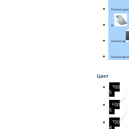
Printech дв
Zn
Полиэстер
Полиэстер d
Цвет
300
5
600
5
700
4