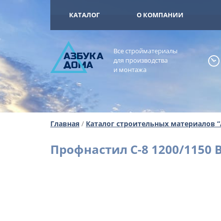
+7 (925) 473-
ОМА
КАТАЛОГ
О КОМПАНИИ
Все стройматериалы
А
ЗБ
УК
А
для производства
ОМА
и монтажа
Главная
/
Каталог строительных материалов 
Профнастил С-8 1200/1150 