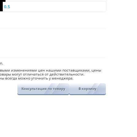
0.5
п.
й
совыми изменениями цен нашими поставщиками, цены
овары могут отличаться от действительности.
ны всегда можно уточнить у менеджера.
Консультация по товару
В корзину