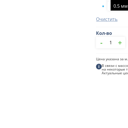
0.5 мм
Очистить
Кол-во
Количество
-
+
товара
Профнастил
С-8
1200/1150
Цена указана за м.
Водостокстро
В связи с мас
i
на некоторые т
Актуальные це