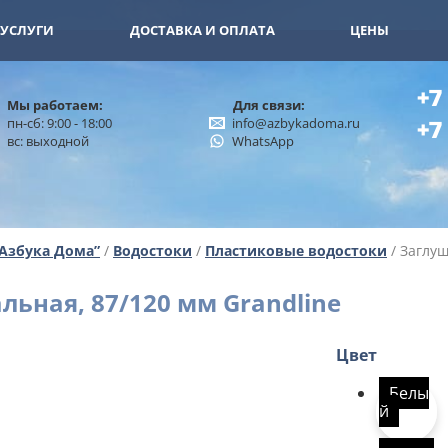
11-15
+7 (926) 402-00-32
УСЛУГИ
ДОСТАВКА И ОПЛАТА
ЦЕНЫ
+7
Мы работаем:
Для связи:
пн-сб: 9:00 - 18:00
info@azbykadoma.ru
+7
вс: выходной
WhatsApp
“Азбука Дома”
/
Водостоки
/
Пластиковые водостоки
/ Заглуш
ьная, 87/120 мм Grandline
Цвет
Белы
й