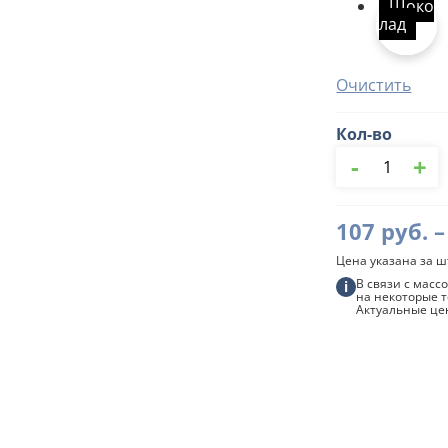
Шоко
лад
Очистить
Кол-во
Количество
-
+
товара
Заглушка
желоба
универсальна
107
руб.
–
87/120
мм
Цена указана за ш
Grandline
В связи с мас
i
на некоторые т
Актуальные це