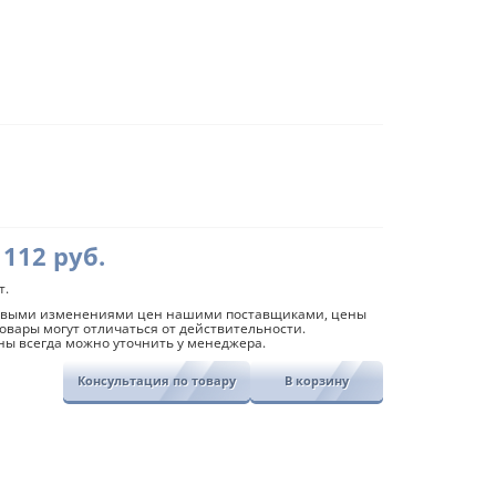
Диапазон
я,
112
руб.
цен:
т.
107
совыми изменениями цен нашими поставщиками, цены
овары могут отличаться от действительности.
руб.
ны всегда можно уточнить у менеджера.
–
Консультация по товару
В корзину
112
руб.