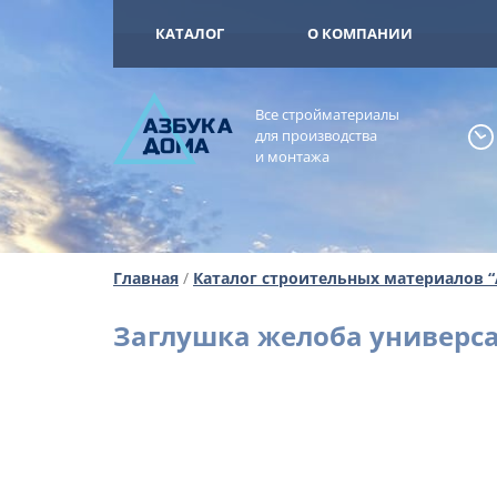
+7 (925) 473-
ОМА
КАТАЛОГ
О КОМПАНИИ
Все стройматериалы
А
ЗБ
УК
А
для производства
ОМА
и монтажа
Главная
/
Каталог строительных материалов 
Заглушка желоба универсал