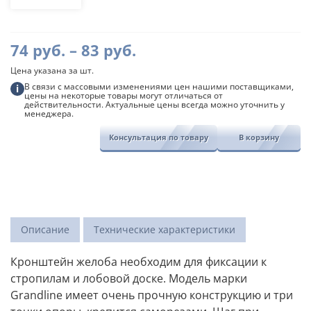
Кронштейн
желоба,
87/120
Диапазон
74
руб.
–
83
руб.
мм
Grandline
цен:
Цена указана за шт.
74
В связи с массовыми изменениями цен нашими поставщиками,
i
цены на некоторые товары могут отличаться от
руб.
действительности. Актуальные цены всегда можно уточнить у
менеджера.
–
83
Консультация по товару
В корзину
руб.
Описание
Технические характеристики
Кронштейн желоба необходим для фиксации к
стропилам и лобовой доске. Модель марки
Grandline имеет очень прочную конструкцию и три