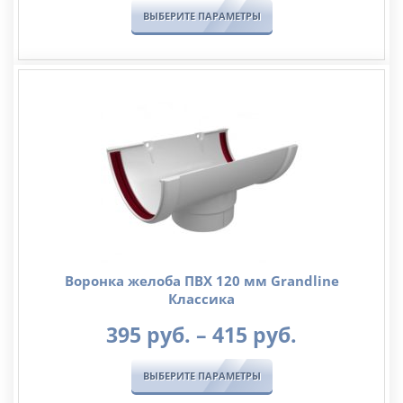
89
ВЫБЕРИТЕ ПАРАМЕТРЫ
руб.
–
95
руб.
Воронка желоба ПВХ 120 мм Grandline
Классика
Диапазо
395
руб.
–
415
руб.
цен:
395
ВЫБЕРИТЕ ПАРАМЕТРЫ