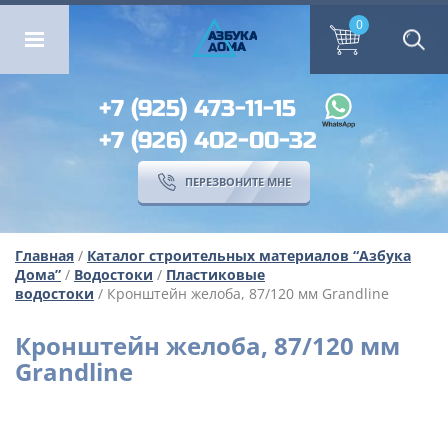
ОМА
ПЕРЕЗВОНИТЕ МНЕ
0
0
А
ЗБ
УК
А
ОМА
+7 (925) 473-11-15
+7 (926) 402-00-32
ПЕРЕЗВОНИТЕ МНЕ
Главная
/
Каталог строительных материалов “Азбука
Дома”
/
Водостоки
/
Пластиковые
водостоки
/ Кронштейн желоба, 87/120 мм Grandline
Кронштейн желоба, 87/120 мм
Grandline