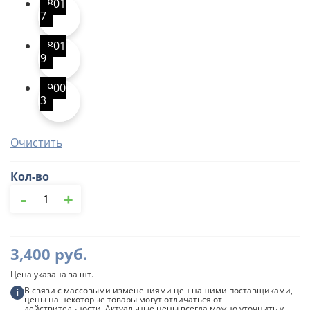
801
7
801
9
900
3
Очистить
Кол-во
Количество
-
+
товара
Угол
желоба
внешний,
3,400
руб.
135
градусов,
Цена указана за шт.
100/150
мм
В связи с массовыми изменениями цен нашими поставщиками,
i
цены на некоторые товары могут отличаться от
Grandline
действительности. Актуальные цены всегда можно уточнить у