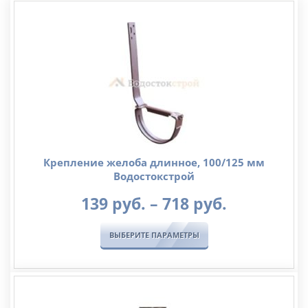
Крепление желоба длинное, 100/125 мм
Водостокстрой
Диапазо
139
руб.
–
718
руб.
цен:
139
ВЫБЕРИТЕ ПАРАМЕТРЫ
руб.
–
718