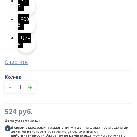
801
7
900
3
Цин
к
Очистить
Кол-во
Количество
-
+
товара
Угол
желоба
AQUARIUS
524
руб.
Цена указана за шт.
В связи с массовыми изменениями цен нашими поставщиками,
i
цены на некоторые товары могут отличаться от
действительности. Актуальные цены всегда можно уточнить у