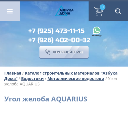
ОМА
ПЕРЕЗВОНИТЕ МНЕ
0
0
А
ЗБ
УК
А
ОМА
+7 (925) 473-11-15
+7 (926) 402-00-32
ПЕРЕЗВОНИТЕ МНЕ
Главная
/
Каталог строительных материалов “Азбука
Дома”
/
Водостоки
/
Металлические водостоки
/ Угол
желоба AQUARIUS
Угол желоба AQUARIUS