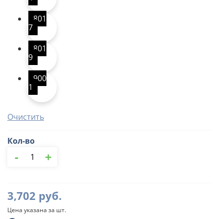
801
7
801
9
900
1
Очистить
Кол-во
Количество
-
+
товара
Отвод
трубы
декорированный,
3,702
руб.
100/150
мм
Цена указана за шт.
Aquasystem