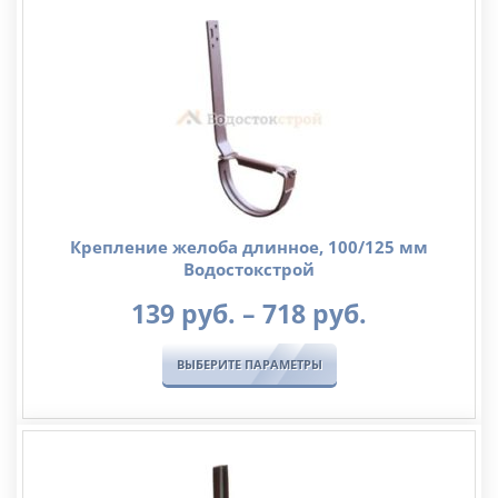
Крепление желоба длинное, 100/125 мм
Водостокстрой
Диапазо
139
руб.
–
718
руб.
цен:
139
ВЫБЕРИТЕ ПАРАМЕТРЫ
руб.
–
718
руб.