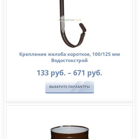
Крепление желоба короткое, 100/125 мм
Водостокстрой
Диапазо
133
руб.
–
671
руб.
цен:
133
ВЫБЕРИТЕ ПАРАМЕТРЫ
руб.
–
671
руб.