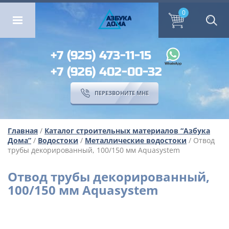
ОМА
ПЕРЕЗВОНИТЕ МНЕ
0
0
А
ЗБ
УК
А
ОМА
+7 (925) 473-11-15
+7 (926) 402-00-32
ПЕРЕЗВОНИТЕ МНЕ
Главная
/
Каталог строительных материалов “Азбука
Дома”
/
Водостоки
/
Металлические водостоки
/ Отвод
трубы декорированный, 100/150 мм Aquasystem
Отвод трубы декорированный,
100/150 мм Aquasystem