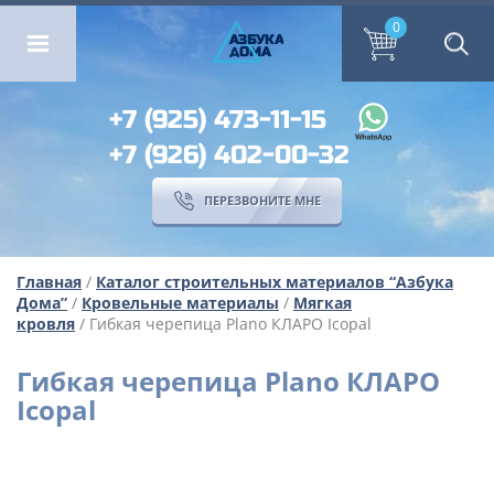
ОМА
ПЕРЕЗВОНИТЕ МНЕ
0
0
А
ЗБ
УК
А
ОМА
+7 (925) 473-11-15
+7 (926) 402-00-32
ПЕРЕЗВОНИТЕ МНЕ
Главная
/
Каталог строительных материалов “Азбука
Дома”
/
Кровельные материалы
/
Мягкая
кровля
/ Гибкая черепица Plano КЛАРО Icopal
Гибкая черепица Plano КЛАРО
Icopal