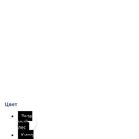
КЛАРО Icopal - ХВОЙНЫЙ ЛЕС
КЛАРО Icopal - КИРПИЧНО-КРАСНЫЙ
Цвет
Зеле
ный
лес
Кирп