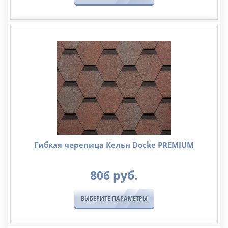
руб.
–
735
руб.
Гибкая черепица Кельн Docke PREMIUM
806
руб.
ВЫБЕРИТЕ ПАРАМЕТРЫ