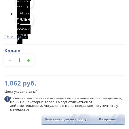
ично-
красн
ый
Нату
ральн
о-
корич
невы
Очистить
й
Кол-во
Количество
-
+
товара
Гибкая
черепица
Plano
1,062
руб.
КЛАРО
Icopal
Цена указана за м²
В связи с массовыми изменениями цен нашими поставщиками,
i
цены на некоторые товары могут отличаться от
действительности. Актуальные цены всегда можно уточнить у
менеджера.
Консультация по товару
В корзину