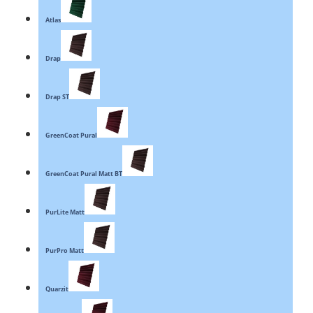
Atlas
Drap
Drap ST
GreenCoat Pural
GreenCoat Pural Matt BT
PurLite Matt
PurPro Matt
Quarzit