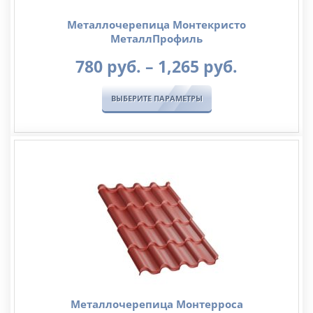
Металлочерепица Монтекристо
МеталлПрофиль
Диапазо
780
руб.
–
1,265
руб.
цен:
780
ВЫБЕРИТЕ ПАРАМЕТРЫ
руб.
–
1,265
руб.
Металлочерепица Монтерроса