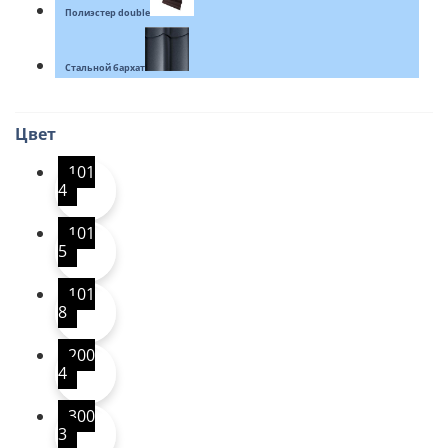
Полиэстер double
Стальной бархат
Цвет
101
4
101
5
101
8
200
4
300
3