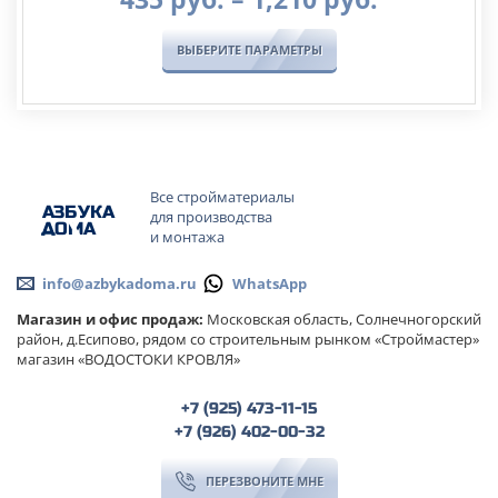
цен:
435
ВЫБЕРИТЕ ПАРАМЕТРЫ
руб.
–
1,210
руб.
Все стройматериалы
А
ЗБ
УК
А
для производства
ОМА
и монтажа
info@azbykadoma.ru
WhatsApp
Магазин и офис продаж:
Московская область, Солнечногорский
район, д.Есипово, рядом со строительным рынком «Строймастер»
магазин «ВОДОСТОКИ КРОВЛЯ»
+7 (925) 473-11-15
+7 (926) 402-00-32
ПЕРЕЗВОНИТЕ МНЕ