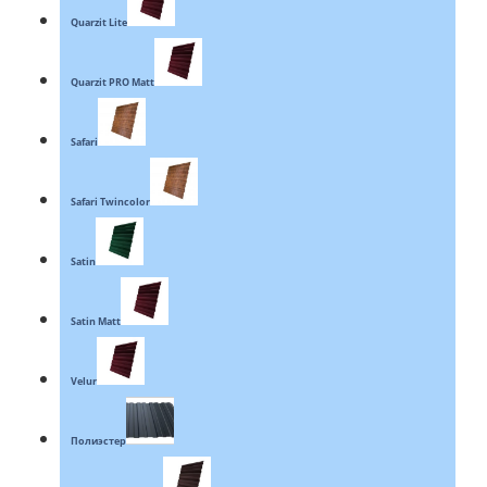
Quarzit Lite
Quarzit PRO Matt
Safari
Safari Twincolor
Satin
Satin Matt
Velur
Полиэстер