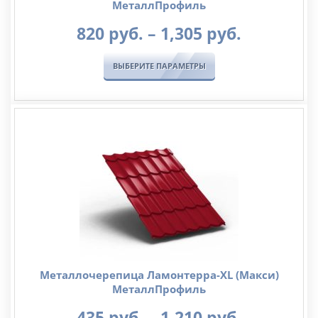
МеталлПрофиль
Диапазо
820
руб.
–
1,305
руб.
цен:
820
ВЫБЕРИТЕ ПАРАМЕТРЫ
руб.
–
1,305
руб.
Металлочерепица Ламонтерра-XL (Макси)
МеталлПрофиль
Диапазо
435
руб.
–
1,210
руб.