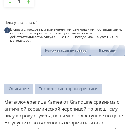
-
+
товара
Металлочерепица
Kamea
Grandline
Цена указана за м²
В связи с массовыми изменениями цен нашими поставщиками,
i
цены на некоторые товары могут отличаться от
действительности. Актуальные цены всегда можно уточнить у
менеджера.
Консультация по товару
В корзину
Описание
Технические характеристики
Металлочерепица Kamea от GrandLine сравнима с
античной керамической черепицей по внешнему
виду и сроку службы, но намного доступнее по цене.
Не упустите возможность оформить заказ с