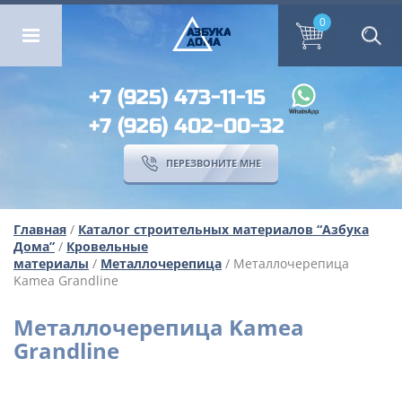
ОМА
ПЕРЕЗВОНИТЕ МНЕ
0
0
А
ЗБ
УК
А
ОМА
+7 (925) 473-11-15
+7 (926) 402-00-32
ПЕРЕЗВОНИТЕ МНЕ
Главная
/
Каталог строительных материалов “Азбука
Дома”
/
Кровельные
материалы
/
Металлочерепица
/ Металлочерепица
Kamea Grandline
Металлочерепица Kamea
Grandline