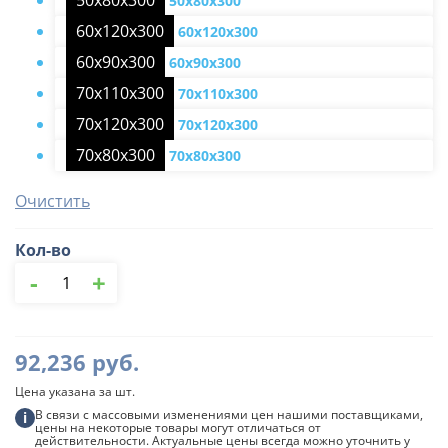
50х80х300
50х80х300
60х120х300
60х120х300
60х90х300
60х90х300
70х110х300
70х110х300
70х120х300
70х120х300
70х80х300
70х80х300
Очистить
Кол-во
Количество
-
+
товара
Чердачная
металлическая
лестница
92,236
руб.
LSF
Fakro
Цена указана за шт.
В связи с массовыми изменениями цен нашими поставщиками,
i
цены на некоторые товары могут отличаться от
действительности. Актуальные цены всегда можно уточнить у