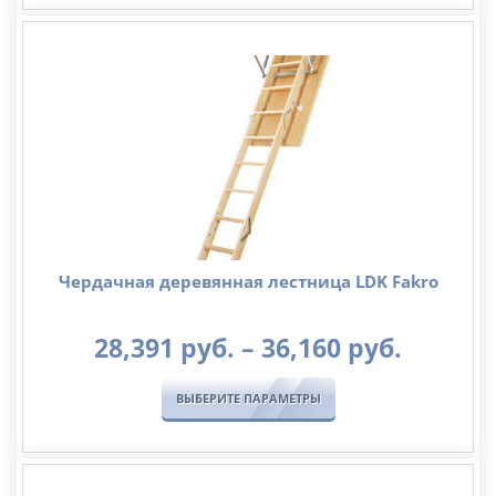
–
127,54
руб.
Чердачная деревянная лестница LDK Fakro
Диапа
28,391
руб.
–
36,160
руб.
цен:
28,391
ВЫБЕРИТЕ ПАРАМЕТРЫ
руб.
–