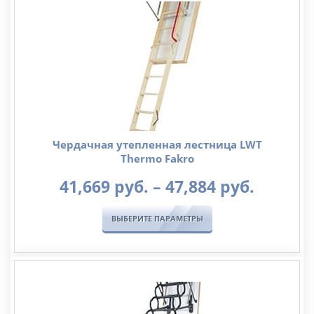
36,160
руб.
Чердачная утепленная лестница LWT
Thermo Fakro
Диапа
41,669
руб.
–
47,884
руб.
цен:
41,669
ВЫБЕРИТЕ ПАРАМЕТРЫ
руб.
–
47,884
руб.