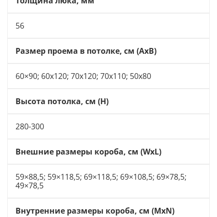
Толщина люка, мм
56
Размер проема в потолке, см (AxB)
60×90; 60х120; 70х120; 70х110; 50х80
Высота потолка, см (H)
280-300
Внешние размеры короба, см (WxL)
59×88,5; 59×118,5; 69×118,5; 69×108,5; 69×78,5;
49×78,5
Внутренние размеры короба, см (MxN)