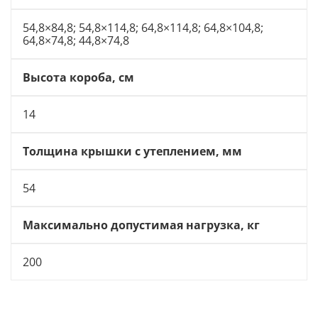
54,8×84,8; 54,8×114,8; 64,8×114,8; 64,8×104,8;
64,8×74,8; 44,8×74,8
Высота короба, см
14
Толщина крышки с утеплением, мм
54
Максимально допустимая нагрузка, кг
200