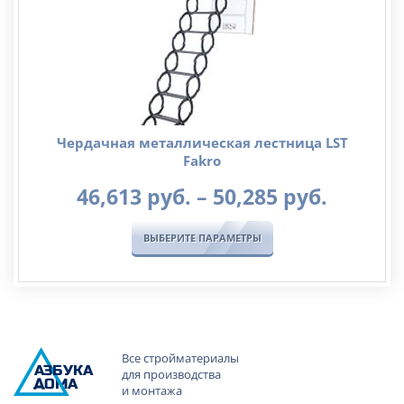
Чердачная металлическая лестница LST
Fakro
Диапа
46,613
руб.
–
50,285
руб.
цен:
46,613
ВЫБЕРИТЕ ПАРАМЕТРЫ
руб.
–
50,285
руб.
Все стройматериалы
А
ЗБ
УК
А
для производства
ОМА
и монтажа