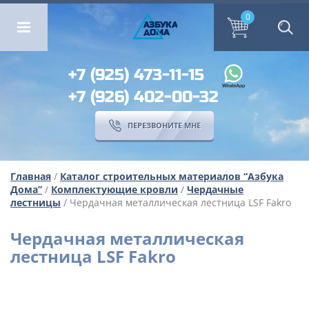
ОМА
ПЕРЕЗВОНИТЕ МНЕ
0
0
А
ЗБ
УК
А
ОМА
+7 (925) 473-11-15
+7 (926) 402-00-32
ПЕРЕЗВОНИТЕ МНЕ
Главная
/
Каталог строительных материалов “Азбука
Дома”
/
Комплектующие кровли
/
Чердачные
лестницы
/ Чердачная металлическая лестница LSF Fakro
Чердачная металлическая
лестница LSF Fakro