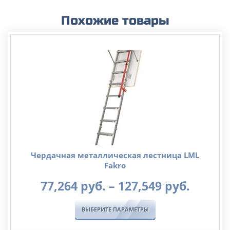
Похожие товары
Чердачная металлическая лестница LML
Fakro
Диапа
77,264
руб.
–
127,549
руб.
цен:
77,264
ВЫБЕРИТЕ ПАРАМЕТРЫ
руб.