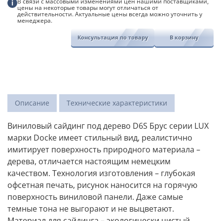
дерево
В связи с массовыми изменениями цен нашими поставщиками,
i
цены на некоторые товары могут отличаться от
Docke
действительности. Актуальные цены всегда можно уточнить у
менеджера.
Консультация по товару
В корзину
Описание
Технические характеристики
Виниловый сайдинг под дерево D6S Брус серии LUX
марки Docke имеет стильный вид, реалистично
имитирует поверхность природного материала –
дерева, отличается настоящим немецким
качеством. Технология изготовления – глубокая
офсетная печать, рисунок наносится на горячую
поверхность виниловой панели. Даже самые
темные тона не выгорают и не выцветают.
Материал для сайдинга – экологически чистый