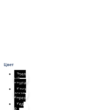
Цвет
Зрел
ый
кашта
н
Кана
дская
берез
а
Кед
р