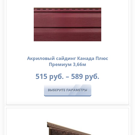
Акриловый сайдинг Канада Плюс
Премиум 3,66м
Диапазо
515
руб.
–
589
руб.
цен:
515
ВЫБЕРИТЕ ПАРАМЕТРЫ
руб.
–
589
руб.