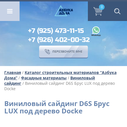
ОМА
ПЕРЕЗВОНИТЕ МНЕ
0
0
А
ЗБ
УК
А
ОМА
+7 (925) 473-11-15
+7 (926) 402-00-32
ПЕРЕЗВОНИТЕ МНЕ
Главная
/
Каталог строительных материалов “Азбука
Дома”
/
Фасадные материалы
/
Виниловый
сайдинг
/ Виниловый сайдинг D6S Брус LUX под дерево
Docke
Виниловый сайдинг D6S Брус
LUX под дерево Docke