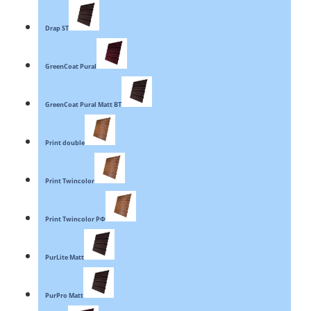
Drap ST
GreenCoat Pural
GreenCoat Pural Matt BT
Print double
Print Twincolor
Print Twincolor РФ
PurLite Matt
PurPro Matt