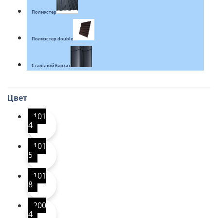
Полиэстер
Полиэстер double
Стальной бархат
Цвет
101
4
101
5
101
8
200
4