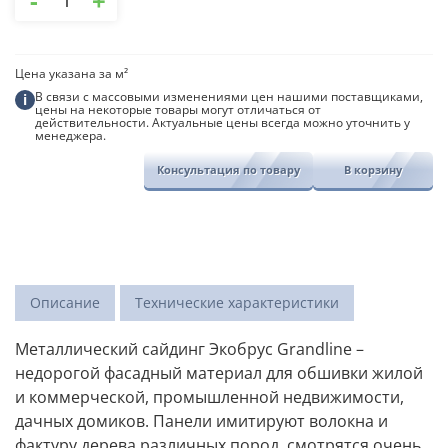
-
+
товара
Металлический
сайдинг
Экобрус
Цена указана за м²
Grandline
В связи с массовыми изменениями цен нашими поставщиками,
i
цены на некоторые товары могут отличаться от
действительности. Актуальные цены всегда можно уточнить у
менеджера.
Консультация по товару
В корзину
Описание
Технические характеристики
Металлический сайдинг Экобрус Grandline –
недорогой фасадный материал для обшивки жилой
и коммерческой, промышленной недвижимости,
дачных домиков. Панели имитируют волокна и
фактуру дерева различных пород, смотрятся очень