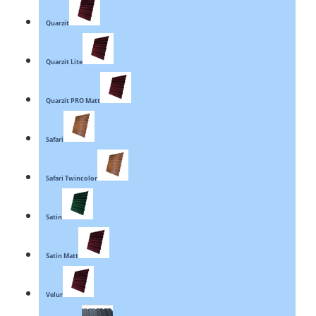
Quarzit
Quarzit Lite
Quarzit PRO Matt
Safari
Safari Twincolor
Satin
Satin Matt
Velur