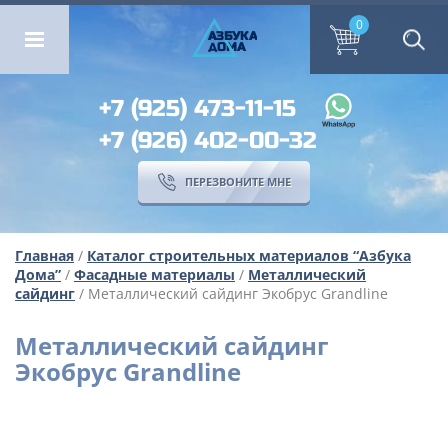
ОМА
ПЕРЕЗВОНИТЕ МНЕ
0
0
А
ЗБ
УК
А
ОМА
+7 (925) 473-11-15
+7 (926) 402-00-32
ПЕРЕЗВОНИТЕ МНЕ
Главная
/
Каталог строительных материалов “Азбука
Дома”
/
Фасадные материалы
/
Металлический
сайдинг
/ Металлический сайдинг Экобрус Grandline
Металлический сайдинг
Экобрус Grandline