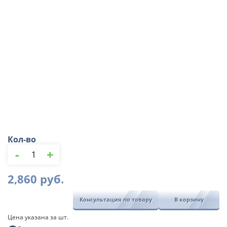
Кол-во
Количество
-
+
товара
Решетка
Gidrolica
2,860
руб.
Standart
РВ
Консультация по товару
В корзину
-15.18,7.100
-
Цена указана за шт.
ячеистая