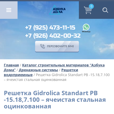
ОМА
ПЕРЕЗВОНИТЕ МНЕ
0
0
А
ЗБ
УК
А
ОМА
+7 (925) 473-11-15
+7 (926) 402-00-32
ПЕРЕЗВОНИТЕ МНЕ
Главная
/
Каталог строительных материалов “Азбука
Дома”
/
Дренажные системы
/
Решетки
водоприемные
/ Решетка Gidrolica Standart РВ -15.18,7.100
– ячеистая стальная оцинкованная
Решетка Gidrolica Standart РВ
-15.18,7.100 – ячеистая стальная
оцинкованная