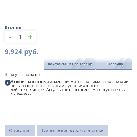
Кол-во
Количество
-
+
товара
Комплект
Gidrolica
9,924
руб.
Light:
лоток
Консультация по товару
В корзину
h-
400,
Цена указана за шт.
cтальная
В связи с массовыми изменениями цен нашими поставщиками,
оцинкованная
i
цены на некоторые товары могут отличаться от
решетка
действительности. Актуальные цены всегда можно уточнить у
ячеистая
менеджера.
Описание
Технические характеристики