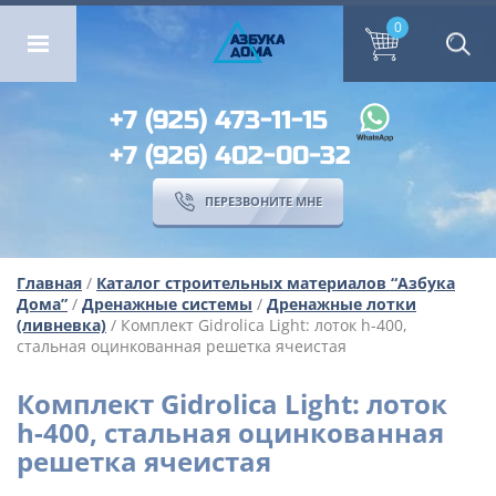
ОМА
ПЕРЕЗВОНИТЕ МНЕ
0
0
А
ЗБ
УК
А
ОМА
+7 (925) 473-11-15
+7 (926) 402-00-32
ПЕРЕЗВОНИТЕ МНЕ
Главная
/
Каталог строительных материалов “Азбука
Дома”
/
Дренажные системы
/
Дренажные лотки
(ливневка)
/ Комплект Gidrolica Light: лоток h-400,
cтальная оцинкованная решетка ячеистая
Комплект Gidrolica Light: лоток
h-400, cтальная оцинкованная
решетка ячеистая