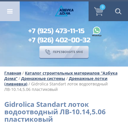
ОМА
ПЕРЕЗВОНИТЕ МНЕ
0
0
А
ЗБ
УК
А
ОМА
+7 (925) 473-11-15
+7 (926) 402-00-32
ПЕРЕЗВОНИТЕ МНЕ
Главная
/
Каталог строительных материалов “Азбука
Дома”
/
Дренажные системы
/
Дренажные лотки
(ливневка)
/ Gidrolica Standart лоток водоотводный
ЛВ-10.14,5.06 пластиковый
Gidrolica Standart лоток
водоотводный ЛВ-10.14,5.06
пластиковый